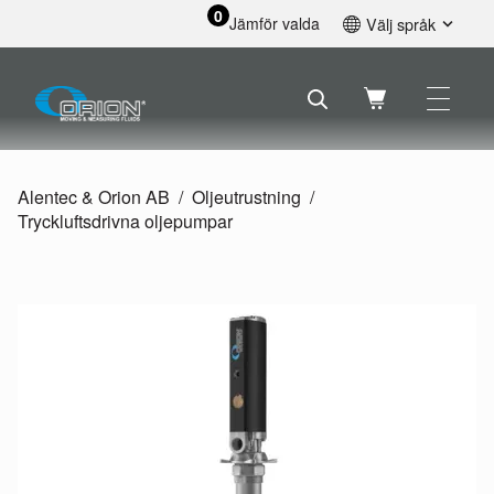
0
Jämför valda
Välj språk
English
Svenska
Français
Nederlands
Español
Alentec & Orion AB
Oljeutrustning
Deutsch
Tryckluftsdrivna oljepumpar
Русский