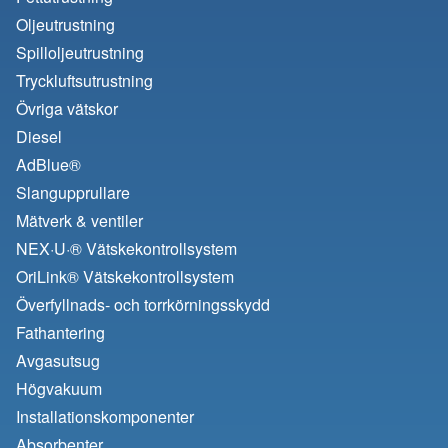
Oljeutrustning
Spilloljeutrustning
Tryckluftsutrustning
Övriga vätskor
Diesel
AdBlue®
Slangupprullare
Mätverk & ventiler
NEX·U·® Vätskekontrollsystem
OriLink® Vätskekontrollsystem
Överfyllnads- och torrkörningsskydd
Fathantering
Avgasutsug
Högvakuum
Installationskomponenter
Absorbenter