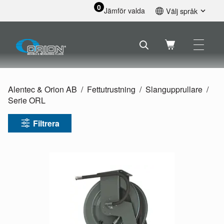
0
Jämför valda
Välj språk
English
Svenska
Français
Nederlands
Español
Alentec & Orion AB
Fettutrustning
Slangupprullare
Deutsch
Serie ORL
Русский
Filtrera