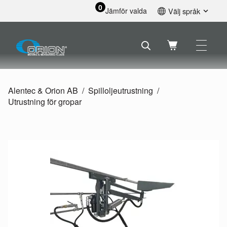
0
Jämför valda
Välj språk
English
Svenska
Français
Nederlands
Español
Alentec & Orion AB
Spilloljeutrustning
Deutsch
Utrustning för gropar
Русский