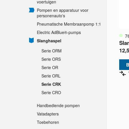
voertuigen
Pompen en apparatuur voor
personenauto's
Pneumatische Membraanpomp 1:1
Electric AdBlue®-pumps
7
Slanghaspel
Sla
12,
Serie ORM
Serie ORS
B
Serie OR
Serie ORL
Serie CRK
Serie CRO
Handbediende pompen
Vatadapters
Toebehoren