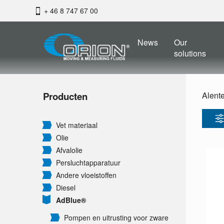
+ 46 8 747 67 00
News
Our
solutions
Producten
Alent
Vet materiaal
Olie
Afvalolie
Persluchtapparatuur
Andere vloeistoffen
Diesel
AdBlue®
Pompen en uitrusting voor zware