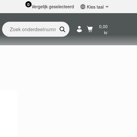
0
Vergelijk geselecteerd
Kies taal
English
Svenska
0,00
kr
Français
Nederlands
Español
Deutsch
Русский