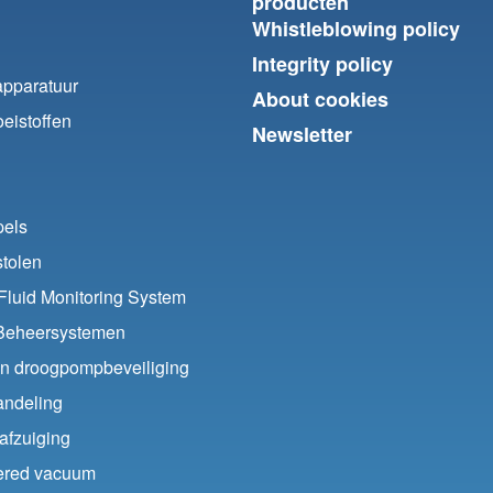
producten
Whistleblowing policy
Integrity policy
apparatuur
About cookies
eistoffen
Newsletter
pels
stolen
luid Monitoring System
Beheersystemen
en droogpompbeveiliging
ndeling
afzuiging
ered vacuum