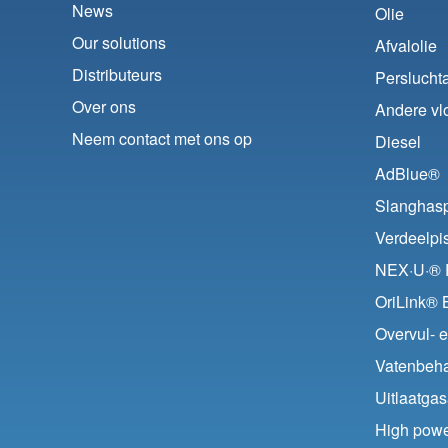
News
Olie
Our solutions
Afvalolie
Distributeurs
Perslucht
Over ons
Andere vlo
Neem contact met ons op
Diesel
AdBlue®
Slanghas
Verdeelpi
NEX·U·® F
OriLink® 
Overvul- 
Vatenbeha
Uitlaatgas
High pow