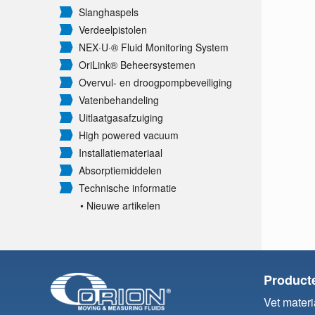
Slanghaspels
Verdeelpistolen
NEX·U·® Fluid Monitoring System
OriLink® Beheersystemen
Overvul- en droogpompbeveiliging
Vatenbehandeling
Uitlaatgasafzuiging
High powered vacuum
Installatiemateriaal
Absorptiemiddelen
Technische informatie
• Nieuwe artikelen
Product
Vet materi