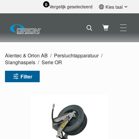
0
Vergelijk geselecteerd
Kies taal
English
Svenska
Français
Nederlands
Español
Alentec & Orion AB
Persluchtapparatuur
Deutsch
Slanghaspels
Serie OR
Русский
Filter