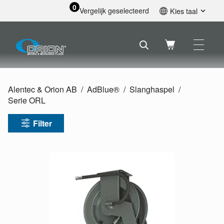
0
Vergelijk geselecteerd
Kies taal
English
Svenska
Français
Nederlands
Español
Alentec & Orion AB
AdBlue®
Slanghaspel
Deutsch
Serie ORL
Русский
Filter