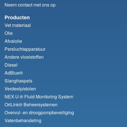
Neem contact met ons op
Producten
Vet materiaal
Olie
Afvalolie
Persluchtapparatuur
Andere vloeistoffen
Diesel
AdBlue®
Slanghaspels
Verdeelpistolen
NEX·U·® Fluid Monitoring System
OriLink® Beheersystemen
Overvul- en droogpompbeveiliging
Vatenbehandeling