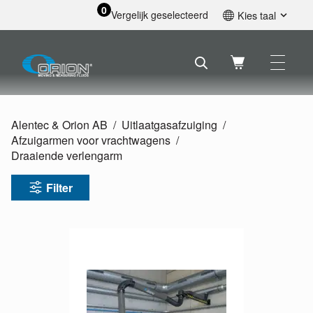
0
Vergelijk geselecteerd
Kies taal
English
Svenska
Français
Nederlands
Español
Alentec & Orion AB
Uitlaatgasafzuiging
Deutsch
Afzuigarmen voor vrachtwagens
Русский
Draaiende verlengarm
Filter