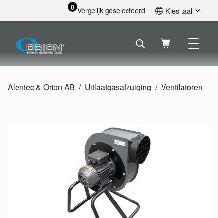
0
Vergelijk geselecteerd
Kies taal
English
Svenska
Français
Nederlands
Español
Alentec & Orion AB
Uitlaatgasafzuiging
Ventilatoren
Deutsch
Русский