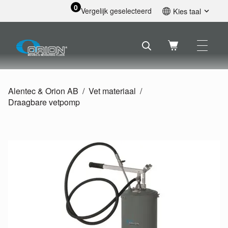
0
Vergelijk geselecteerd
Kies taal
English
Svenska
Français
Nederlands
Español
Alentec & Orion AB
Vet materiaal
Deutsch
Draagbare vetpomp
Русский