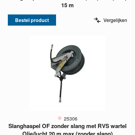
15 m
Bestel product
Vergelijken
25306
Slanghaspel OF zonder slang met RVS wartel
Olie/lucht 20 m max (zonder slang)