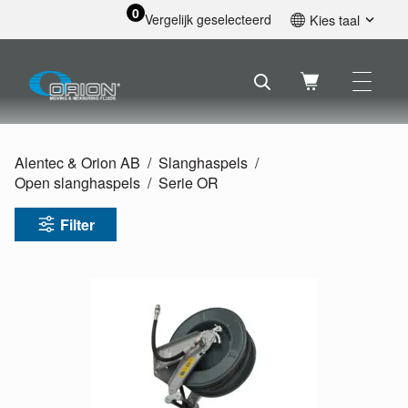
0
Vergelijk geselecteerd
Kies taal
English
Svenska
Français
Nederlands
Español
Alentec & Orion AB
Slanghaspels
Deutsch
Open slanghaspels
Serie OR
Русский
Filter