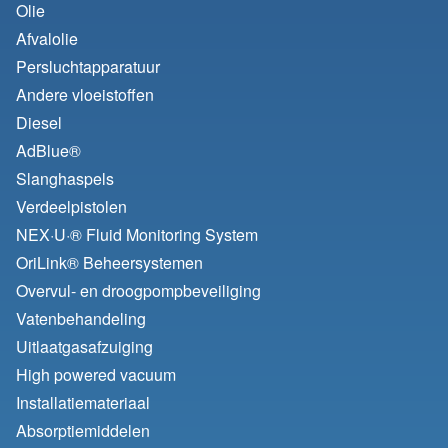
Olie
Afvalolie
Persluchtapparatuur
Andere vloeistoffen
Diesel
AdBlue®
Slanghaspels
Verdeelpistolen
NEX·U·® Fluid Monitoring System
OriLink® Beheersystemen
Overvul- en droogpompbeveiliging
Vatenbehandeling
Uitlaatgasafzuiging
High powered vacuum
Installatiemateriaal
Absorptiemiddelen