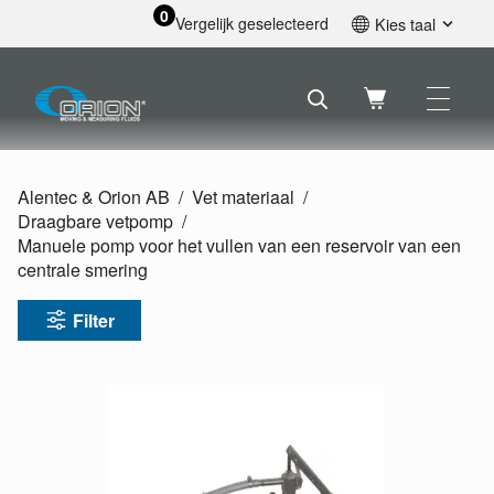
0
Vergelijk geselecteerd
Kies taal
English
Svenska
Français
Nederlands
Español
Alentec & Orion AB
Vet materiaal
Deutsch
Draagbare vetpomp
Русский
Manuele pomp voor het vullen van een reservoir van een
centrale smering
Filter