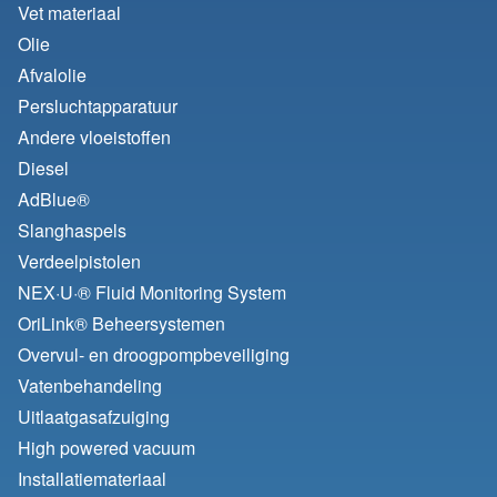
Vet materiaal
Olie
Afvalolie
Persluchtapparatuur
Andere vloeistoffen
Diesel
AdBlue®
Slanghaspels
Verdeelpistolen
NEX·U·® Fluid Monitoring System
OriLink® Beheersystemen
Overvul- en droogpompbeveiliging
Vatenbehandeling
Uitlaatgasafzuiging
High powered vacuum
Installatiemateriaal