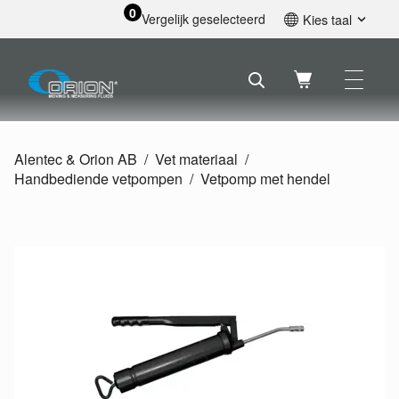
0
Vergelijk geselecteerd
Kies taal
English
Svenska
Français
Nederlands
Español
Alentec & Orion AB
Vet materiaal
Deutsch
Handbediende vetpompen
Vetpomp met hendel
Русский