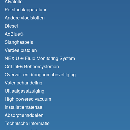
Afvalolie
Persluchtapparatuur
Andere vloeistoffen
Diesel
AdBlue®
Slanghaspels
Verdeelpistolen
NEX·U·® Fluid Monitoring System
OriLink® Beheersystemen
Overvul- en droogpompbeveiliging
Vatenbehandeling
Uitlaatgasafzuiging
High powered vacuum
Installatiemateriaal
Absorptiemiddelen
Technische informatie