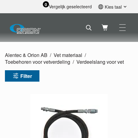
0
Vergelijk geselecteerd
Kies taal
English
Svenska
Français
Nederlands
Español
Alentec & Orion AB
Vet materiaal
Deutsch
Toebehoren voor vetverdeling
Verdeelslang voor vet
Русский
Filter