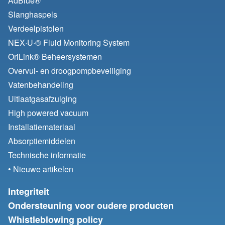
AdBlue®
Slanghaspels
Verdeelpistolen
NEX·U·® Fluid Monitoring System
OriLink® Beheersystemen
Overvul- en droogpompbeveiliging
Vatenbehandeling
Uitlaatgasafzuiging
High powered vacuum
Installatiemateriaal
Absorptiemiddelen
Technische informatie
• Nieuwe artikelen
Integriteit
Ondersteuning voor oudere producten
Whistleblowing policy