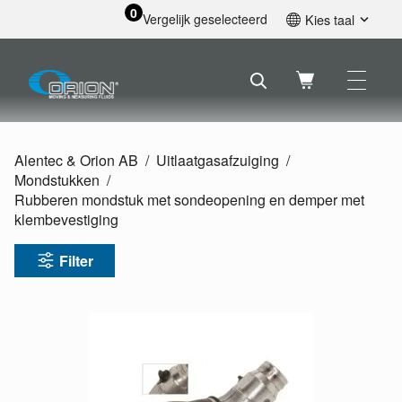
0
Vergelijk geselecteerd
Kies taal
English
Svenska
Français
Nederlands
Español
Alentec & Orion AB
Uitlaatgasafzuiging
Deutsch
Mondstukken
Русский
Rubberen mondstuk met sondeopening en demper met
klembevestiging
Filter