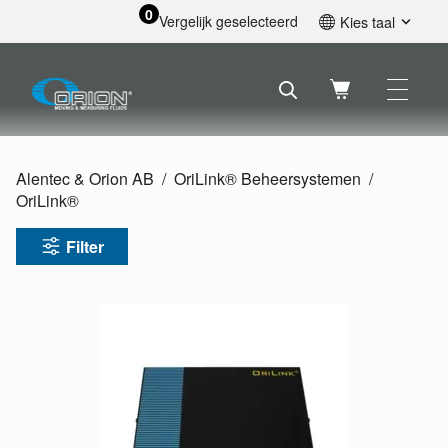
0
Vergelijk geselecteerd
Kies taal
English
Svenska
Français
Nederlands
Español
Alentec & Orion AB
OriLink® Beheersystemen
Deutsch
OriLink®
Русский
Filter