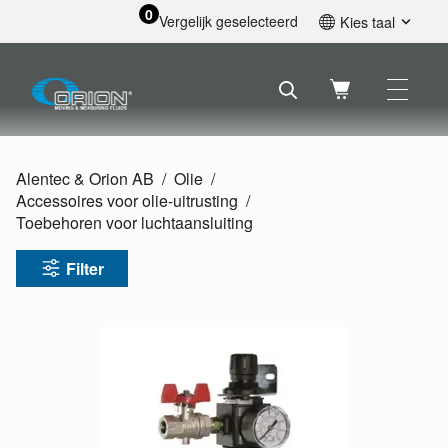
0
Vergelijk geselecteerd
Kies taal
English
Svenska
Français
Nederlands
Español
Alentec & Orion AB
Olie
Deutsch
Accessoires voor olie-uitrusting
Русский
Toebehoren voor luchtaansluiting
Filter