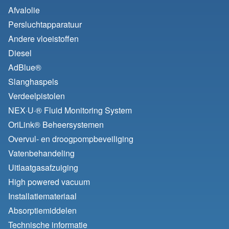
Afvalolie
Persluchtapparatuur
Andere vloeistoffen
Diesel
AdBlue®
Slanghaspels
Verdeelpistolen
NEX·U·® Fluid Monitoring System
OriLink® Beheersystemen
Overvul- en droogpompbeveiliging
Vatenbehandeling
Uitlaatgasafzuiging
High powered vacuum
Installatiemateriaal
Absorptiemiddelen
Technische informatie