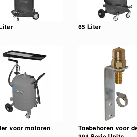
Liter
65 Liter
iter voor motoren
Toebehoren voor d
394 Serie Units