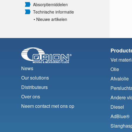
Absorptiemiddelen
Technische informatie
• Nieuwe artikelen
Product
Vet materi
News
Olie
Our solutions
Afvalolie
Distributeurs
Perslucht
Over ons
Andere vlo
Neem contact met ons op
Diesel
AdBlue®
Slanghas