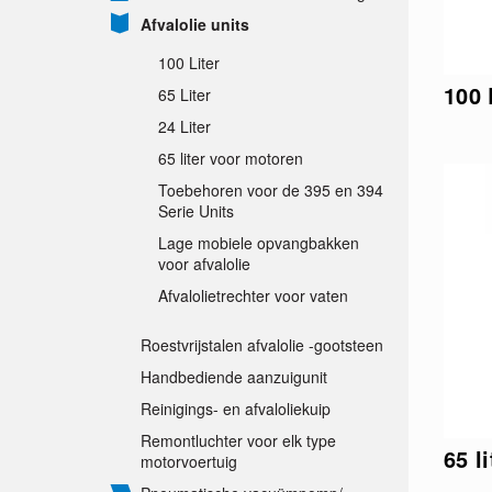
Afvalolie units
100 Liter
100 
65 Liter
24 Liter
65 liter voor motoren
Toebehoren voor de 395 en 394
Serie Units
Lage mobiele opvangbakken
voor afvalolie
Afvalolietrechter voor vaten
Roestvrijstalen afvalolie -gootsteen
Handbediende aanzuigunit
Reinigings- en afvaloliekuip
Remontluchter voor elk type
65 l
motorvoertuig