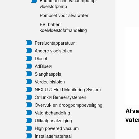
Pneumatische vacuümpomp/
vloeistofpomp
Pompset voor afvalwater
EV -batterij
koelvloeistofafhandeling
Persluchtapparatuur
Andere vloeistoffen
Diesel
AdBlue®
Slanghaspels
Verdeelpistolen
NEX·U·® Fluid Monitoring System
OriLink® Beheersystemen
Overvul- en droogpompbeveiliging
Afva
Vatenbehandeling
vate
Uitlaatgasafzuiging
High powered vacuum
Installatiemateriaal