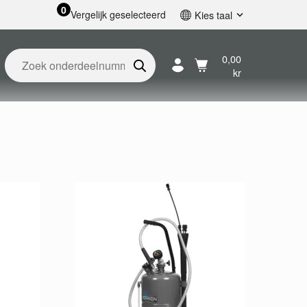
0
Vergelijk geselecteerd
Kies taal
English
Svenska
0,00
kr
Français
Nederlands
Español
Deutsch
Русский