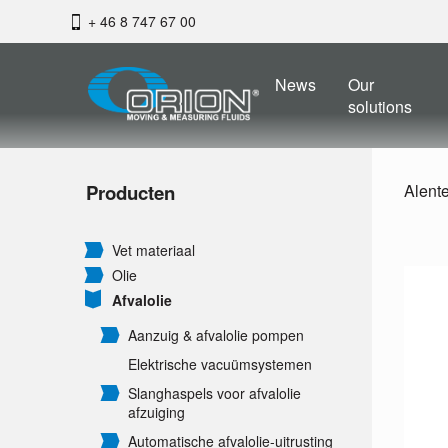
+ 46 8 747 67 00
News
Our
solutions
Producten
Alent
Vet materiaal
Olie
Afvalolie
Aanzuig & afvalolie pompen
Elektrische vacuümsystemen
Slanghaspels voor afvalolie
afzuiging
Automatische afvalolie-uitrusting