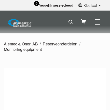
0
Vergelijk geselecteerd
Kies taal
English
Svenska
Français
Nederlands
Español
Alentec & Orion AB
Reserveonderdelen
Deutsch
Monitoring equipment
Русский