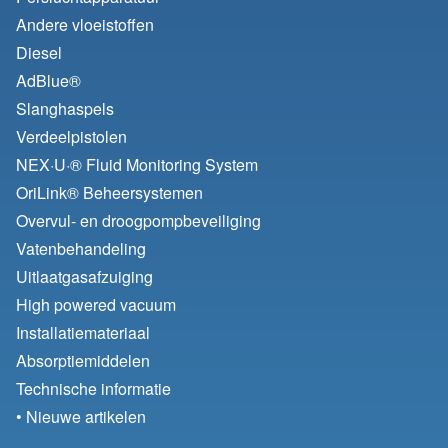
Andere vloeistoffen
Diesel
AdBlue®
Slanghaspels
Verdeelpistolen
NEX·U·® Fluid Monitoring System
OriLink® Beheersystemen
Overvul- en droogpompbeveiliging
Vatenbehandeling
Uitlaatgasafzuiging
High powered vacuum
Installatiemateriaal
Absorptiemiddelen
Technische informatie
• Nieuwe artikelen