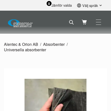
0
Jämför valda
Välj språk
English
Svenska
Français
Nederlands
Español
Alentec & Orion AB
Absorbenter
Deutsch
Universella absorbenter
Русский