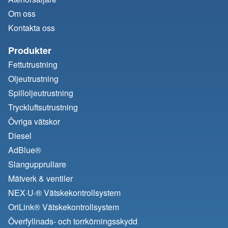
Om oss
Kontakta oss
Produkter
Fettutrustning
Oljeutrustning
Spilloljeutrustning
Tryckluftsutrustning
Övriga vätskor
Diesel
AdBlue®
Slangupprullare
Mätverk & ventiler
NEX·U·® Vätskekontrollsystem
OriLink® Vätskekontrollsystem
Överfyllnads- och torrkörningsskydd