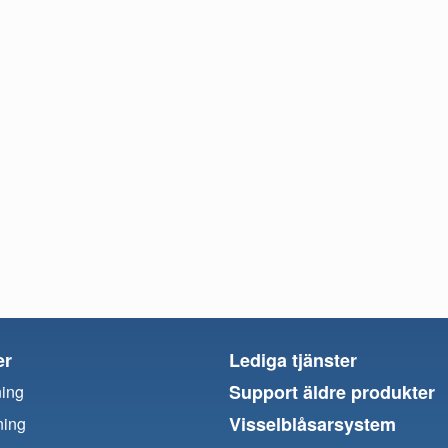
er
Lediga tjänster
Support äldre produkter
ning
Visselblåsarsystem
ning