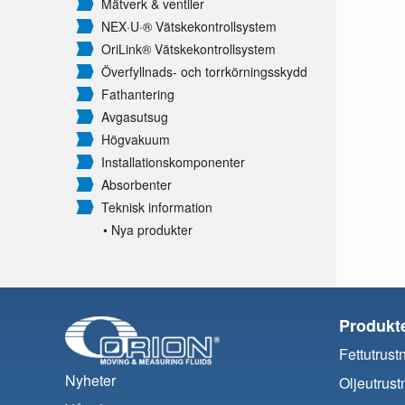
Mätverk & ventiler
NEX·U·® Vätskekontrollsystem
OriLink® Vätskekontrollsystem
Överfyllnads- och torrkörningsskydd
Fathantering
Avgasutsug
Högvakuum
Installationskomponenter
Absorbenter
Teknisk information
• Nya produkter
Produkt
Fettutrust
Nyheter
Oljeutrust