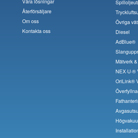
Våra lösningar
Spilloljeu
Återförsäljare
Trycklufts
Om oss
Övriga vät
Kontakta oss
Diesel
AdBlue®
Slanguppr
Mätverk & 
NEX·U·® V
OriLink® 
Överfyllna
Fathanter
Avgasuts
Högvaku
Installat