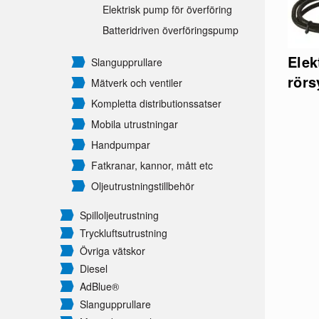
Elektrisk pump för överföring
Batteridriven överföringspump
Elek
Slangupprullare
rör
Mätverk och ventiler
Kompletta distributionssatser
Mobila utrustningar
Handpumpar
Fatkranar, kannor, mått etc
Oljeutrustningstillbehör
Spilloljeutrustning
Tryckluftsutrustning
Övriga vätskor
Diesel
AdBlue®
Slangupprullare