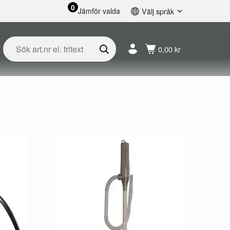
0
Jämför valda
Välj språk
English
Svenska
0,00 kr
Français
Nederlands
Español
Deutsch
Русский