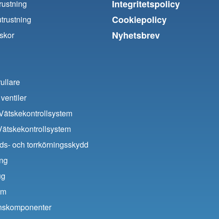
Integritetspolicy
trustning
Cookiepolicy
utrustning
Nyhetsbrev
skor
ullare
ventiler
ätskekontrollsystem
Vätskekontrollsystem
ds- och torrkörningsskydd
ing
ug
um
ionskomponenter