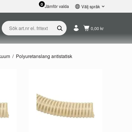
0
Jämför valda
Välj språk
English
Svenska
0,00 kr
Français
Nederlands
Español
Deutsch
akuum
Polyuretanslang antistatisk
Русский