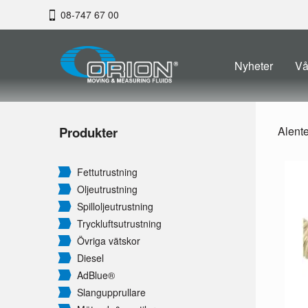
08-747 67 00
Nyheter
Vå
Produkter
Alent
Fettutrustning
Oljeutrustning
Spilloljeutrustning
Tryckluftsutrustning
Övriga vätskor
Diesel
AdBlue®
Slangupprullare