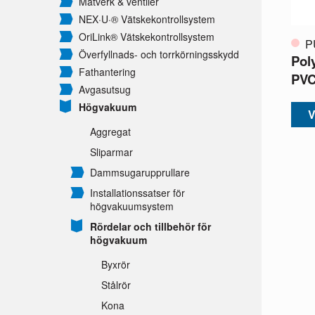
Mätverk & ventiler
NEX·U·® Vätskekontrollsystem
OriLink® Vätskekontrollsystem
P
Överfyllnads- och torrkörningsskydd
Pol
Fathantering
PVC
Avgasutsug
Högvakuum
V
Aggregat
Sliparmar
Dammsugarupprullare
Installationssatser för
högvakuumsystem
Rördelar och tillbehör för
högvakuum
Byxrör
Stålrör
Kona