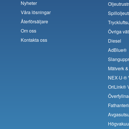
Nyheter
Oljeutrust
Våra lösningar
Spilloljeu
Återförsäljare
Trycklufts
Om oss
Övriga vät
Kontakta oss
Diesel
AdBlue®
Slanguppr
Mätverk & 
NEX·U·® V
OriLink® 
Överfyllna
Fathanter
Avgasuts
Högvaku