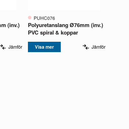
PUHC076
m (inv.)
Polyuretanslang Ø76mm (inv.)
PVC spiral & koppar
Jämför
Visa mer
Jämför