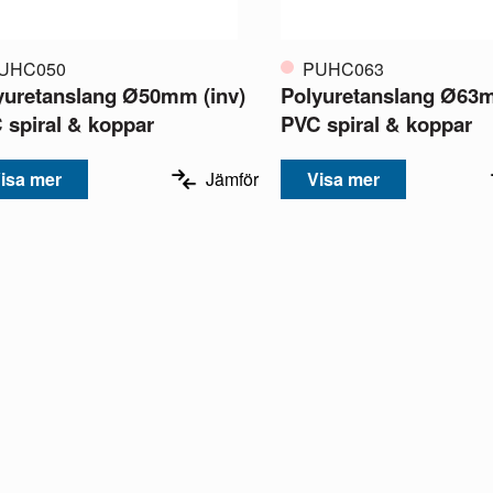
UHC050
PUHC063
yuretanslang Ø50mm (inv)
Polyuretanslang Ø63m
 spiral & koppar
PVC spiral & koppar
isa mer
Jämför
Visa mer