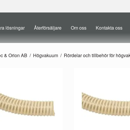
ra lösningar
Återförsäljare
Om oss
Kontakta oss
ec & Orion AB
Högvakuum
Rördelar och tillbehör för högv