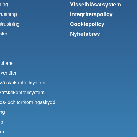
Visselblåsarsystem
ning
Integritetspolicy
trustning
Cookiepolicy
utrustning
Nyhetsbrev
skor
ullare
ventiler
ätskekontrollsystem
Vätskekontrollsystem
ds- och torrkörningsskydd
ing
ug
um