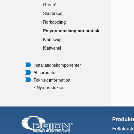
Grenrör
Stålrörsböj
Rörkoppling
Polyuretanslang antistatisk
Klamsvep
Klaffventil
Installationskomponenter
Absorbenter
Teknisk information
• Nya produkter
Produkt
Fettutrust