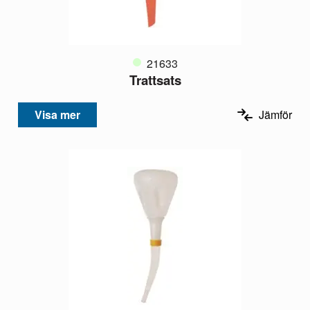
21633
Trattsats
Visa mer
Jämför