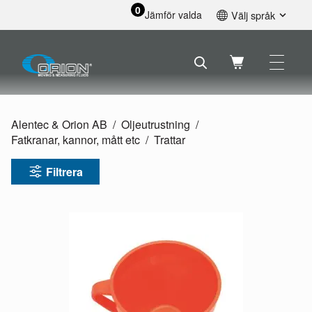
0
Jämför valda
Välj språk
English
Svenska
Français
Nederlands
Español
Alentec & Orion AB
Oljeutrustning
Deutsch
Fatkranar, kannor, mått etc
Trattar
Русский
Filtrera