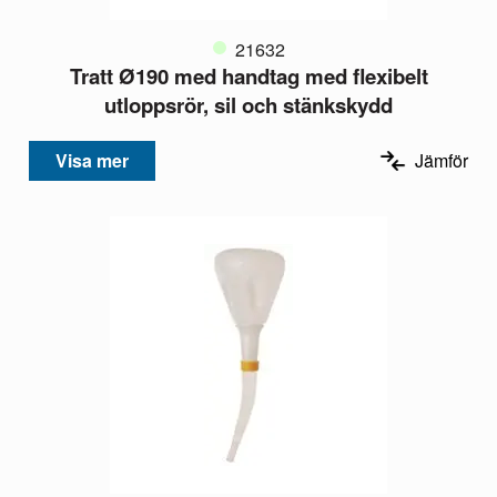
21632
Tratt Ø190 med handtag med flexibelt
utloppsrör, sil och stänkskydd
Visa mer
Jämför