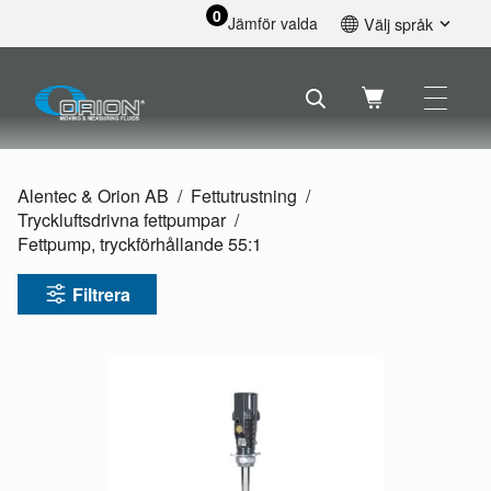
0
Jämför valda
Välj språk
English
Svenska
Français
Nederlands
Español
Alentec & Orion AB
Fettutrustning
Deutsch
Tryckluftsdrivna fettpumpar
Русский
Fettpump, tryckförhållande 55:1
Filtrera