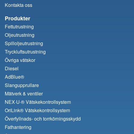
Kontakta oss
Produkter
Fettutrustning
Oljeutrustning
Spilloljeutrustning
Tryckluftsutrustning
Övriga vätskor
Diesel
AdBlue®
Slangupprullare
Mätverk & ventiler
NEX·U·® Vätskekontrollsystem
OriLink® Vätskekontrollsystem
Överfyllnads- och torrkörningsskydd
Fathantering