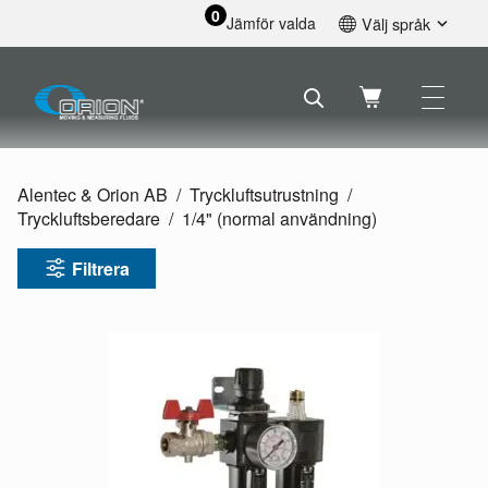
0
Jämför valda
Välj språk
English
Svenska
Français
Nederlands
Español
Alentec & Orion AB
Tryckluftsutrustning
Deutsch
Tryckluftsberedare
1/
4" (normal användning)
Русский
Filtrera