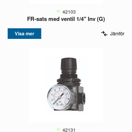
42103
FR-sats med ventil 1/4" Inv (G)
Visa mer
Jämför
42131