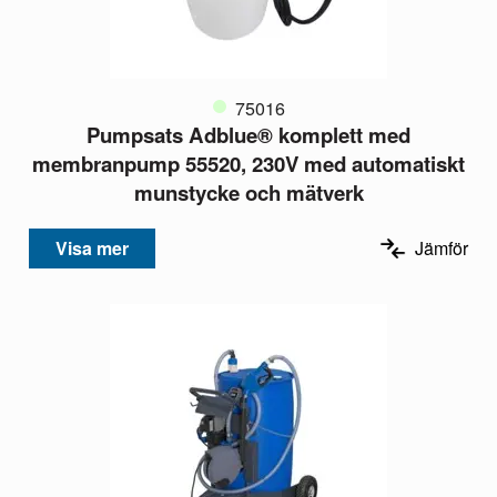
75016
Pumpsats Adblue® komplett med
membranpump 55520, 230V med automatiskt
munstycke och mätverk
Visa mer
Jämför