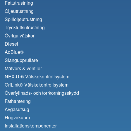
Fettutrustning
Oljeutrustning
Spilloljeutrustning
Tryckluftsutrustning
Övriga vätskor
Diesel
AdBlue®
Slangupprullare
Mätverk & ventiler
NEX·U·® Vätskekontrollsystem
OriLink® Vätskekontrollsystem
Överfyllnads- och torrkörningsskydd
Fathantering
Avgasutsug
Högvakuum
Installationskomponenter