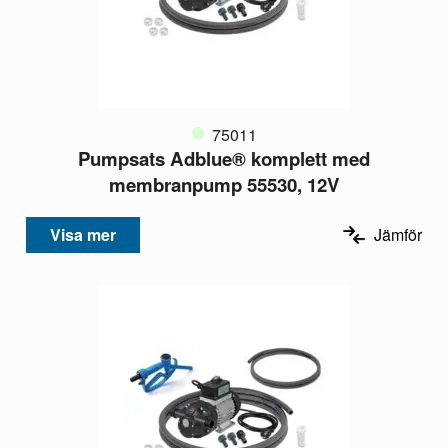
75011
Pumpsats Adblue® komplett med
membranpump 55530, 12V
Visa mer
Jämför