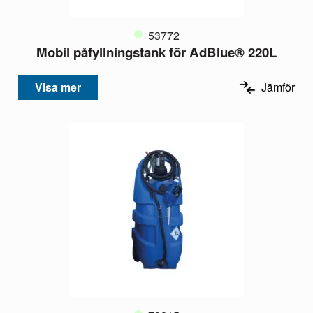
53772
Mobil påfyllningstank för AdBlue® 220L
Visa mer
Jämför