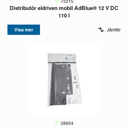
73215
Distributör eldriven mobil AdBlue® 12 V DC
110 l
Visa mer
Jämför
28654