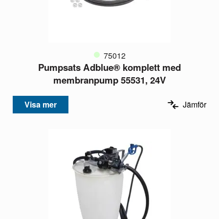
75012
Pumpsats Adblue® komplett med
membranpump 55531, 24V
Visa mer
Jämför