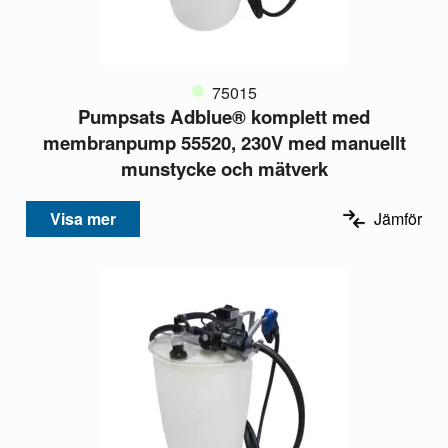
75015
Pumpsats Adblue® komplett med
membranpump 55520, 230V med manuellt
munstycke och mätverk
Visa mer
Jämför