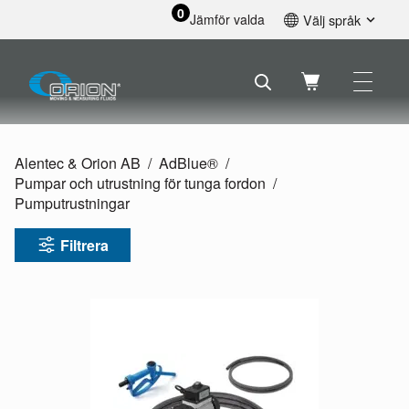
0
Jämför valda
Välj språk
English
Svenska
Français
Nederlands
Español
Alentec & Orion AB
AdBlue®
Deutsch
Pumpar och utrustning för tunga fordon
Русский
Pumputrustningar
Filtrera