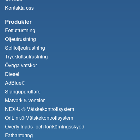
Kontakta oss
Produkter
Fettutrustning
Oljeutrustning
Spilloljeutrustning
Tryckluftsutrustning
Övriga vätskor
Diesel
AdBlue®
Slangupprullare
Mätverk & ventiler
NEX·U·® Vätskekontrollsystem
OriLink® Vätskekontrollsystem
Överfyllnads- och torrkörningsskydd
Fathantering