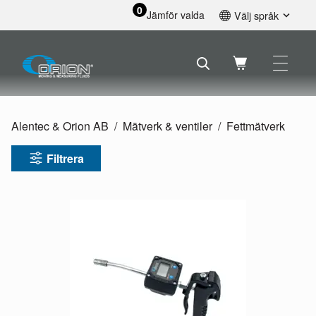
0
Jämför valda
Välj språk
English
Svenska
Français
Nederlands
Español
Alentec & Orion AB
Mätverk & ventiler
Fettmätverk
Deutsch
Русский
Filtrera