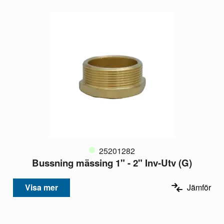
25201282
Bussning mässing 1" - 2" Inv-Utv (G)
Visa mer
Jämför