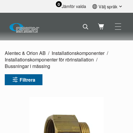
0
Jämför valda
Välj språk
English
Svenska
Français
Nederlands
Español
Alentec & Orion AB
Installationskomponenter
Deutsch
Installationskomponenter för rörinstallation
Русский
Bussningar i mässing
Filtrera