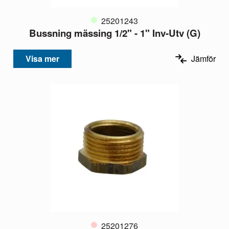
25201243
Bussning mässing 1/2" - 1" Inv-Utv (G)
Visa mer
Jämför
25201276