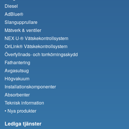
Diesel
AdBlue®
Slangupprullare
Mätverk & ventiler
NEX·U·® Vätskekontrollsystem
OriLink® Vätskekontrollsystem
Överfyllnads- och torrkörningsskydd
Fathantering
Avgasutsug
Högvakuum
Installationskomponenter
Absorbenter
Teknisk information
• Nya produkter
Lediga tjänster