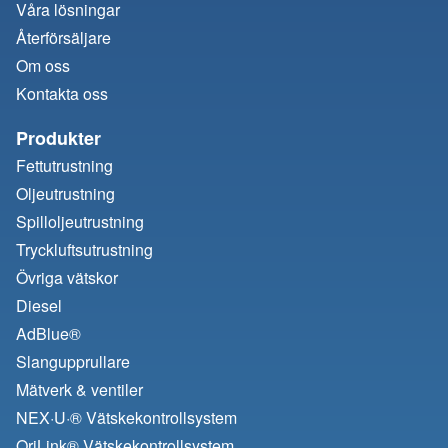
Våra lösningar
Återförsäljare
Om oss
Kontakta oss
Produkter
Fettutrustning
Oljeutrustning
Spilloljeutrustning
Tryckluftsutrustning
Övriga vätskor
Diesel
AdBlue®
Slangupprullare
Mätverk & ventiler
NEX·U·® Vätskekontrollsystem
OriLink® Vätskekontrollsystem