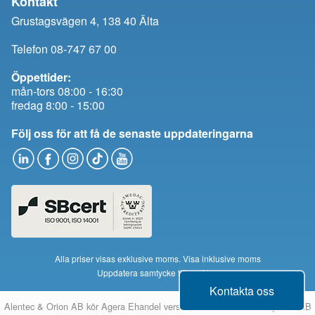
Kontakt
Grustagsvägen 4, 138 40 Älta
Telefon 08-747 67 00
Öppettider:
mån-tors 08:00 - 16:30
fredag 8:00 - 15:00
Följ oss för att få de senaste uppdateringarna
Alla priser visas exklusive moms.
Visa inklusive moms
Uppdatera samtycke till cookies
Kontakta oss
Alentec & Orion AB kör
Agera Ehandel
version 14 från
Montania System AB