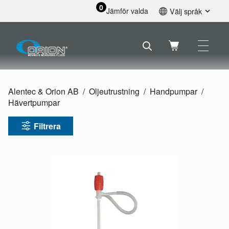
0
Jämför valda
Välj språk
English
Svenska
Français
Nederlands
Español
Alentec & Orion AB
Oljeutrustning
Handpumpar
Deutsch
Hävertpumpar
Русский
Filtrera