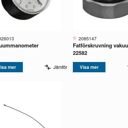
326013
2085147
uummanometer
Fatförskruvning vak
22582
isa mer
Jämför
Visa mer