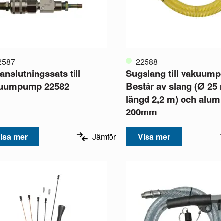
2587
22588
anslutningssats till
Sugslang till vakuum
uumpump 22582
Består av slang (Ø 25
längd 2,2 m) och alum
200mm
isa mer
Jämför
Visa mer