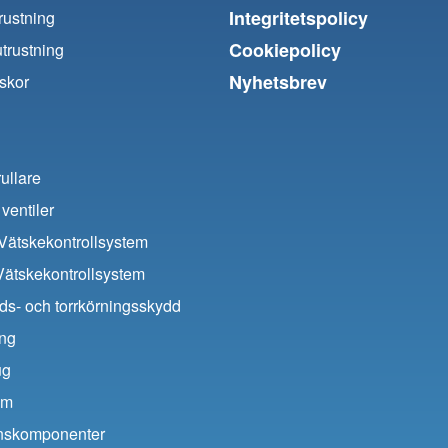
Integritetspolicy
trustning
Cookiepolicy
utrustning
Nyhetsbrev
skor
ullare
ventiler
ätskekontrollsystem
Vätskekontrollsystem
ds- och torrkörningsskydd
ing
ug
um
ionskomponenter