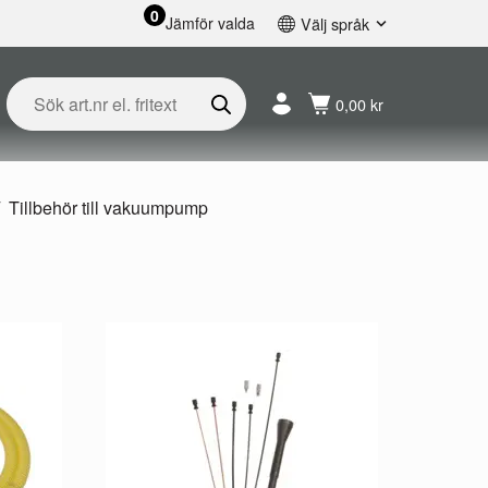
0
Jämför valda
Välj språk
English
Svenska
0,00 kr
Français
Nederlands
Español
Deutsch
Tillbehör till vakuumpump
Русский