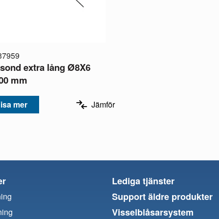
37959
sond extra lång Ø8X6
00 mm
isa mer
Jämför
er
Lediga tjänster
Support äldre produkter
ning
Visselblåsarsystem
ning