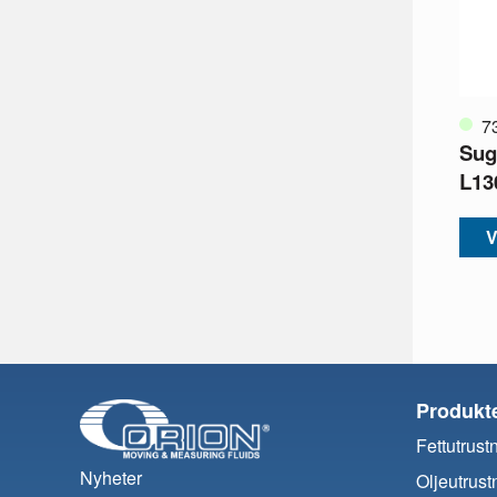
7
Sug
L13
V
Produkt
Fettutrust
Nyheter
Oljeutrust