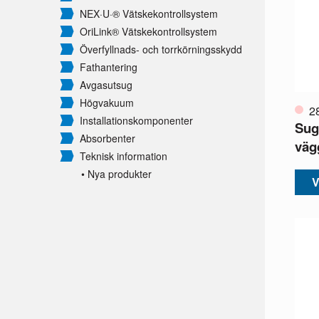
NEX·U·® Vätskekontrollsystem
OriLink® Vätskekontrollsystem
Överfyllnads- och torrkörningsskydd
Fathantering
Avgasutsug
Högvakuum
2
Installationskomponenter
Sug
Absorbenter
väg
Teknisk information
• Nya produkter
V