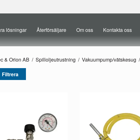
ra lösningar
Återförsäljare
Om oss
Kontakta oss
ec & Orion AB
Spilloljeutrustning
Vakuumpump/
vätskesug
Filtrera