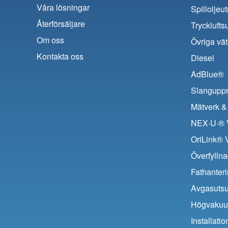
Våra lösningar
Spilloljeu
Återförsäljare
Trycklufts
Om oss
Övriga vät
Kontakta oss
Diesel
AdBlue®
Slanguppr
Mätverk & 
NEX·U·® V
OriLink® 
Överfyllna
Fathanter
Avgasuts
Högvaku
Installat