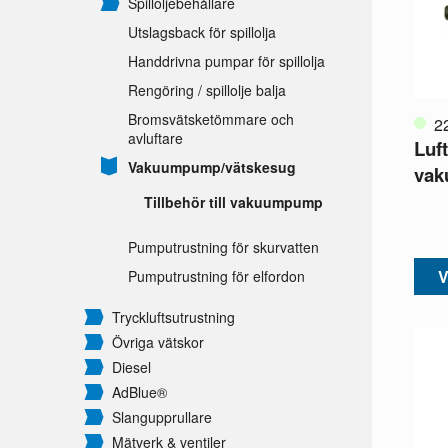
Spilloljebehållare
Utslagsback för spillolja
Handdrivna pumpar för spillolja
Rengöring /
spillolje balja
Bromsvätsketömmare och
2
avluftare
Luft
Vakuumpump/
vätskesug
vak
Tillbehör till vakuumpump
Pumputrustning för skurvatten
V
Pumputrustning för elfordon
Tryckluftsutrustning
Övriga vätskor
Diesel
AdBlue®
Slangupprullare
Mätverk & ventiler