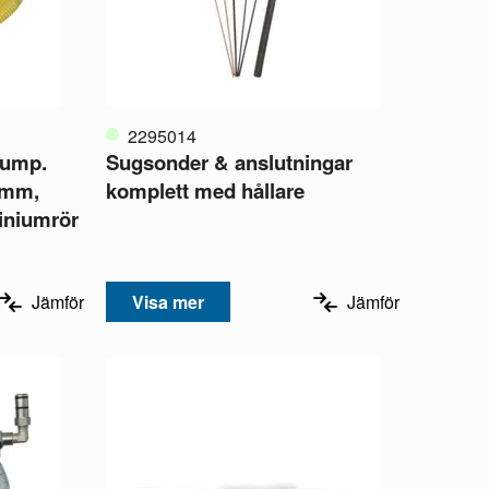
2295014
pump.
Sugsonder & anslutningar
 mm,
komplett med hållare
iniumrör
Jämför
Visa mer
Jämför