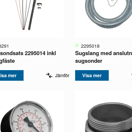
8291
2295018
sondsats 2295014 inkl
Sugslang med anslutn
gfäste
sugsonder
isa mer
Jämför
Visa mer