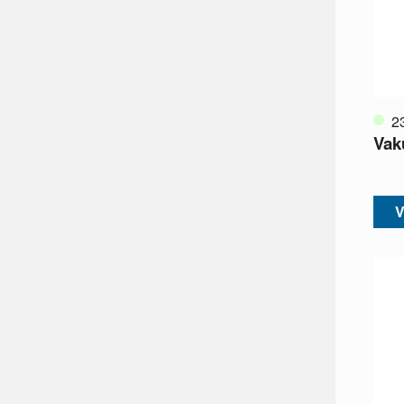
2
Vak
V