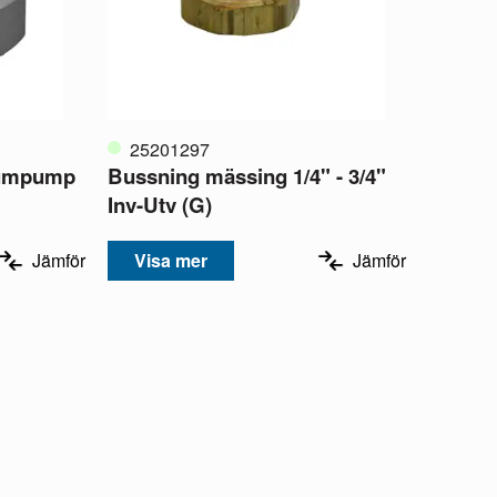
25201297
uumpump
Bussning mässing 1/4" - 3/4"
Inv-Utv (G)
Jämför
Visa mer
Jämför