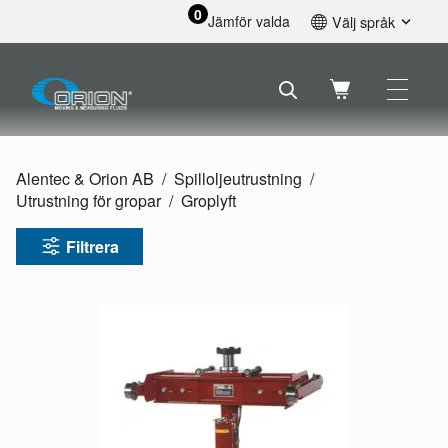
0
Jämför valda
Välj språk
English
Svenska
Français
Nederlands
Español
Alentec & Orion AB
Spilloljeutrustning
Deutsch
Utrustning för gropar
Groplyft
Русский
Filtrera