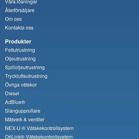
Våra lösningar
Återförsäljare
Om oss
Kontakta oss
Produkter
Fettutrustning
Oljeutrustning
Spilloljeutrustning
Tryckluftsutrustning
Övriga vätskor
Diesel
AdBlue®
Slangupprullare
Mätverk & ventiler
NEX·U·® Vätskekontrollsystem
OriLink® Vätskekontrollsystem