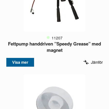
11207
Fettpump handdriven ”Speedy Grease” med
magnet
Visa mer
Jämför