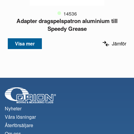
14536
Adapter dragspelspatron aluminium till
Speedy Grease
Visa mer
Jämför
Nyheter
Våra lösningar
Återförsäljare
Om oss