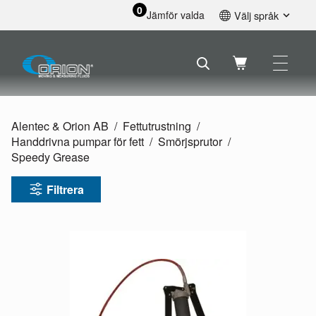
0
Jämför valda
Välj språk
English
Svenska
Français
Nederlands
Español
Alentec & Orion AB
Fettutrustning
Deutsch
Handdrivna pumpar för fett
Smörjsprutor
Русский
Speedy Grease
Filtrera