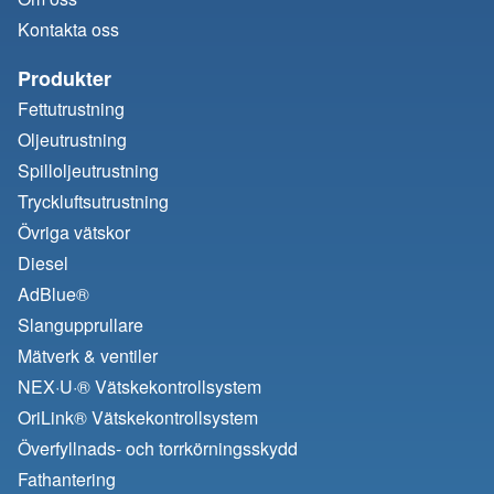
Kontakta oss
Produkter
Fettutrustning
Oljeutrustning
Spilloljeutrustning
Tryckluftsutrustning
Övriga vätskor
Diesel
AdBlue®
Slangupprullare
Mätverk & ventiler
NEX·U·® Vätskekontrollsystem
OriLink® Vätskekontrollsystem
Överfyllnads- och torrkörningsskydd
Fathantering