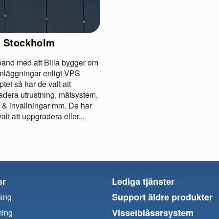
a Stockholm
band med att Bilia bygger om
anläggningar enligt VPS
tet så har de valt att
adera utrustning, mätsystem,
 & invallningar mm. De har
alt att uppgradera eller...
er
Lediga tjänster
Support äldre produkter
ning
Visselblåsarsystem
ning