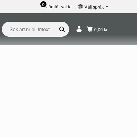
0
Jämför valda
Välj språk
English
Svenska
0,00 kr
Français
Nederlands
Español
Deutsch
Русский