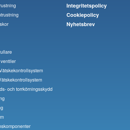
Integritetspolicy
trustning
Cookiepolicy
utrustning
Nyhetsbrev
skor
ullare
ventiler
ätskekontrollsystem
Vätskekontrollsystem
ds- och torrkörningsskydd
ing
ug
um
ionskomponenter