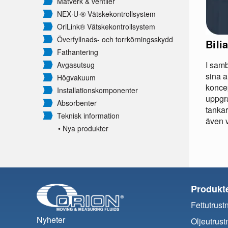
Mätverk & ventiler
NEX·U·® Vätskekontrollsystem
OriLink® Vätskekontrollsystem
Överfyllnads- och torrkörningsskydd
Bili
Fathantering
I sam
Avgasutsug
sina 
Högvakuum
koncep
Installationskomponenter
uppgr
Absorbenter
tankar
Teknisk information
även v
• Nya produkter
Produkt
Fettutrust
Nyheter
Oljeutrust