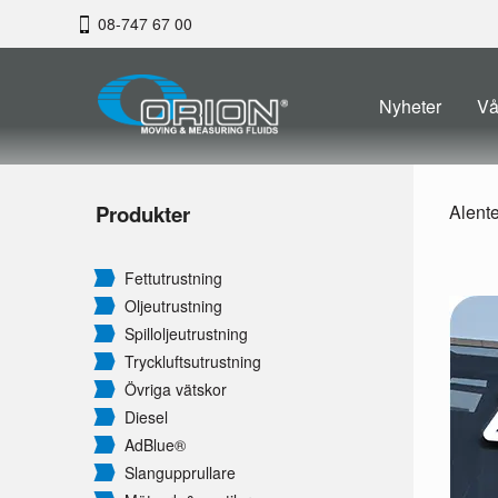
08-747 67 00
Nyheter
Vå
Produkter
Alent
Fettutrustning
Oljeutrustning
Spilloljeutrustning
Tryckluftsutrustning
Övriga vätskor
Diesel
AdBlue®
Slangupprullare