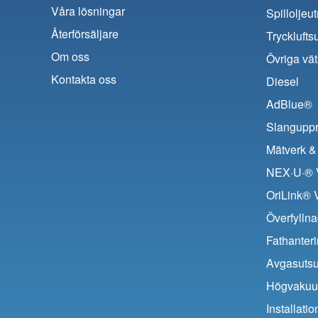
Våra lösningar
Spilloljeu
Återförsäljare
Trycklufts
Om oss
Övriga vät
Kontakta oss
Diesel
AdBlue®
Slanguppr
Mätverk & 
NEX·U·® V
OriLink® 
Överfyllna
Fathanter
Avgasuts
Högvaku
Installat