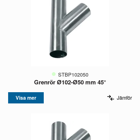
STBP102050
Grenrör Ø102-Ø50 mm 45°
Visa mer
Jämför