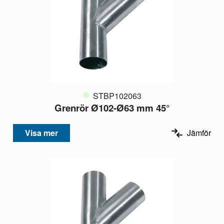
STBP102063
Grenrör Ø102-Ø63 mm 45°
Visa mer
Jämför