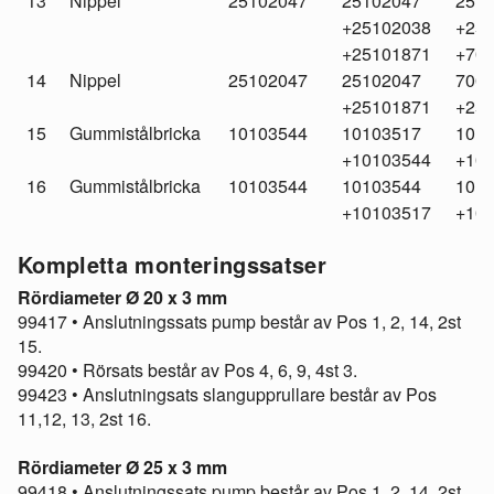
13
Nippel
25102047
25102047
251
+25102038
+25
+25101871
+70
14
Nippel
25102047
25102047
700
+25101871
+25
15
Gummistålbricka
10103544
10103517
101
+10103544
+10
16
Gummistålbricka
10103544
10103544
101
+10103517
+10
Kompletta monteringssatser
Rördiameter Ø 20 x 3 mm
99417 • Anslutningssats pump består av Pos 1, 2, 14, 2st
15.
99420 • Rörsats består av Pos 4, 6, 9, 4st 3.
99423 • Anslutningsats slangupprullare består av Pos
11,12, 13, 2st 16.
Rördiameter Ø 25 x 3 mm
99418 • Anslutningssats pump består av Pos 1, 2, 14, 2st