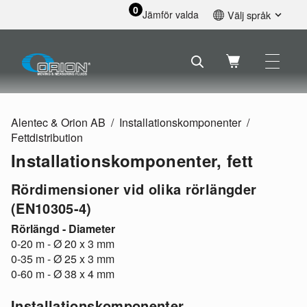
0
Jämför valda
Välj språk
English
Svenska
Français
Nederlands
Español
Alentec & Orion AB
Installationskomponenter
Deutsch
Fettdistribution
Русский
Installationskomponenter, fett
Rördimensioner vid olika rörlängder
(EN10305-4)
Rörlängd - Diameter
0-20 m - Ø 20 x 3 mm
0-35 m - Ø 25 x 3 mm
0-60 m - Ø 38 x 4 mm
Installationskomponenter