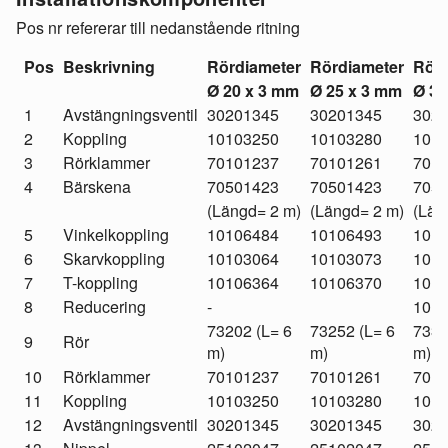
Pos nr refererar till nedanstående ritning
Pos
Beskrivning
Rördiameter
Rördiameter
Rörd
Ø 20 x 3 mm
Ø 25 x 3 mm
Ø 38
1
Avstängningsventil
30201345
30201345
302
2
Koppling
10103250
10103280
101
3
Rörklammer
70101237
70101261
701
4
Bärskena
70501423
70501423
705
(Längd= 2 m)
(Längd= 2 m)
(Län
5
Vinkelkoppling
10106484
10106493
101
6
Skarvkoppling
10103064
10103073
101
7
T-koppling
10106364
10106370
101
8
Reducering
-
101
73202 (L= 6
73252 (L= 6
7338
9
Rör
m)
m)
m)
10
Rörklammer
70101237
70101261
701
11
Koppling
10103250
10103280
101
12
Avstängningsventil
30201345
30201345
302