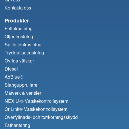
Kontakta oss
Produkter
Fettutrustning
Oljeutrustning
Spilloljeutrustning
Tryckluftsutrustning
Övriga vätskor
Diesel
AdBlue®
Slangupprullare
Mätverk & ventiler
NEX·U·® Vätskekontrollsystem
OriLink® Vätskekontrollsystem
Överfyllnads- och torrkörningsskydd
Fathantering