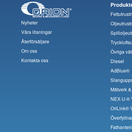
Produkt
Fettutrust
Nyheter
Oljeutrust
Våra lösningar
Spilloljeu
Återförsäljare
Trycklufts
Om oss
Övriga vät
Kontakta oss
Diesel
AdBlue®
Slanguppr
Mätverk & 
NEX·U·® V
OriLink® 
Överfyllna
Fathanter