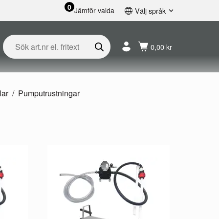
0
Jämför valda
Välj språk
English
Svenska
0,00 kr
Français
Nederlands
Español
Deutsch
lar
Pumputrustningar
Русский