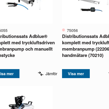
5055
75056
tributionssats Adblue®
Distributionssats Adb
plett med tryckluftsdriven
komplett med tryckluf
branpump och manuellt
membranpump (22206),
stycke
handmätare (70210)
isa mer
Jämför
Visa mer