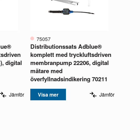
75057
lue®
Distributionssats Adblue®
tsdriven
komplett med tryckluftsdriven
 digital
membranpump 22206, digital
mätare med
överfyllnadsindikering 70211
Jämför
Visa mer
Jämför