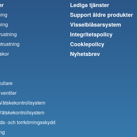
er
Lediga tjänster
Support äldre produkter
ning
Visselblåsarsystem
ning
Integritetspolicy
trustning
Cookiepolicy
utrustning
Nyhetsbrev
skor
ullare
ventiler
ätskekontrollsystem
Vätskekontrollsystem
ds- och torrkörningsskydd
ing