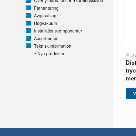
Överfyllnads- och torrkörningsskydd
Fathantering
Avgasutsug
Högvakuum
Installationskomponenter
Absorbenter
Teknisk information
• Nya produkter
7
Dis
tryc
me
V