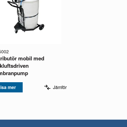
5002
tributör mobil med
kluftsdriven
mbranpump
isa mer
Jämför