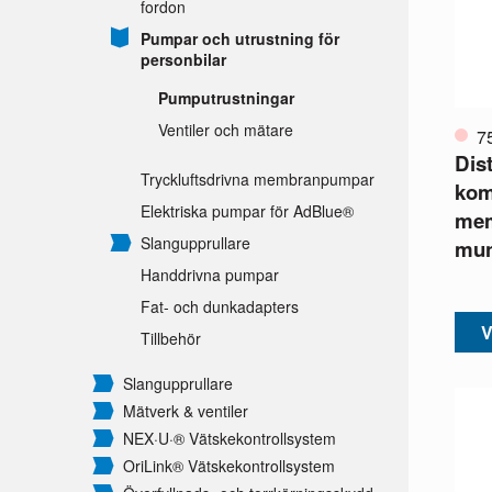
fordon
Pumpar och utrustning för
personbilar
Pumputrustningar
Ventiler och mätare
7
Dis
Tryckluftsdrivna membranpumpar
kom
Elektriska pumpar för AdBlue®
mem
Slangupprullare
mun
Handdrivna pumpar
Fat- och dunkadapters
V
Tillbehör
Slangupprullare
Mätverk & ventiler
NEX·U·® Vätskekontrollsystem
OriLink® Vätskekontrollsystem