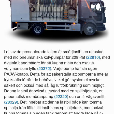
I ett av de presenterade fallen är smörjlastbilen utrustad
med nio pneumatiska kolvpumpar för 208l-fat
(22810)
, med
digitala handmätare för att kunna mäta den exakta
volymen som fylls
(20372)
. Varje pump har sin egen
PÅ/AV-knapp. Detta för att säkerställa att pumparna inte är
trycksatta förrän de behövs, vilket gör systemet mycket
säkert och också med så låg luftförbrukning som möjligt.
Denna lastbil är också utrustad med en spilloljetank, en
pneumatisk membranpump
(22320)
och en 4-vägsventil
(28329)
. Det innebär att denna lastbil både kan tömma
spillolja från fältet till lastbilens spilloljetank, men också
kunna tömma sin egen tank genom att ändra läge på 4-