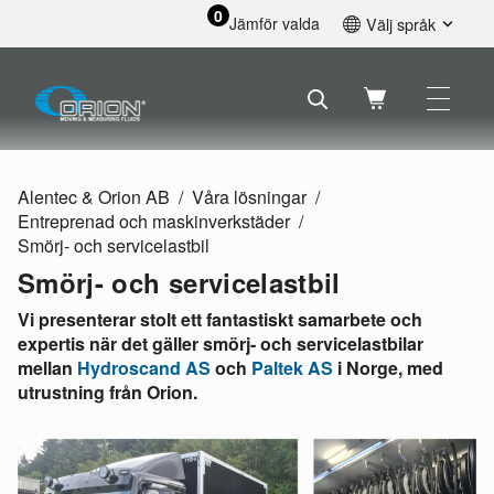
0
Jämför valda
Välj språk
English
Svenska
Français
Nederlands
Español
Alentec & Orion AB
Våra lösningar
Deutsch
Entreprenad och maskinverkstäder
Русский
Smörj- och servicelastbil
Smörj- och servicelastbil
Vi presenterar stolt ett fantastiskt samarbete och
expertis när det gäller smörj- och servicelastbilar
mellan
Hydroscand AS
och
Paltek AS
i Norge, med
utrustning från Orion.