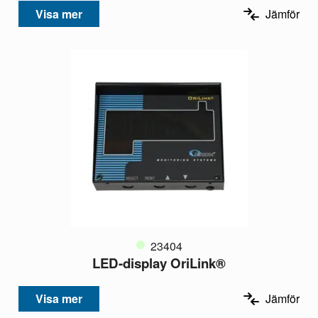
Visa mer
Jämför
23404
LED-display OriLink®
Visa mer
Jämför