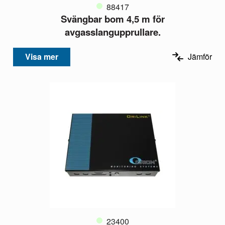
88417
Svängbar bom 4,5 m för
avgasslangupprullare.
Visa mer
Jämför
23400