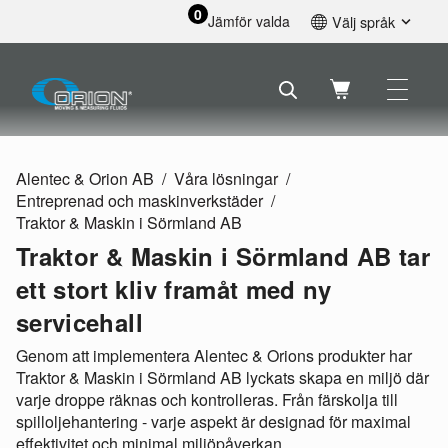
0
Jämför valda
Välj språk
English
Svenska
Français
Nederlands
Español
Alentec & Orion AB
Våra lösningar
Deutsch
Entreprenad och maskinverkstäder
Русский
Traktor & Maskin i Sörmland AB
Traktor & Maskin i Sörmland AB tar
ett stort kliv framåt med ny
servicehall
Genom att implementera Alentec & Orions produkter har
Traktor & Maskin i Sörmland AB lyckats skapa en miljö där
varje droppe räknas och kontrolleras. Från färskolja till
spilloljehantering - varje aspekt är designad för maximal
effektivitet och minimal miljöpåverkan.