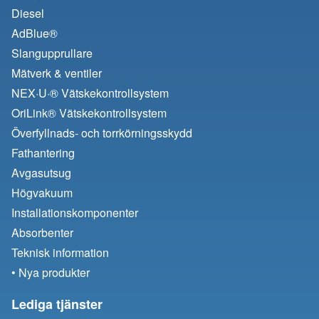
Diesel
AdBlue®
Slangupprullare
Mätverk & ventiler
NEX·U·® Vätskekontrollsystem
OriLink® Vätskekontrollsystem
Överfyllnads- och torrkörningsskydd
Fathantering
Avgasutsug
Högvakuum
Installationskomponenter
Absorbenter
Teknisk information
• Nya produkter
Lediga tjänster