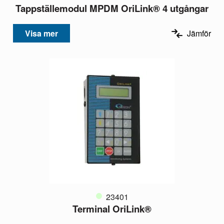
Tappställemodul MPDM OriLink® 4 utgångar
Visa mer
Jämför
23401
Terminal OriLink®