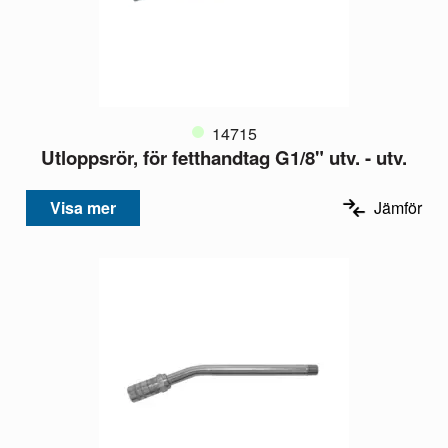
14715
Utloppsrör, för fetthandtag G1/8" utv. - utv.
Visa mer
Jämför