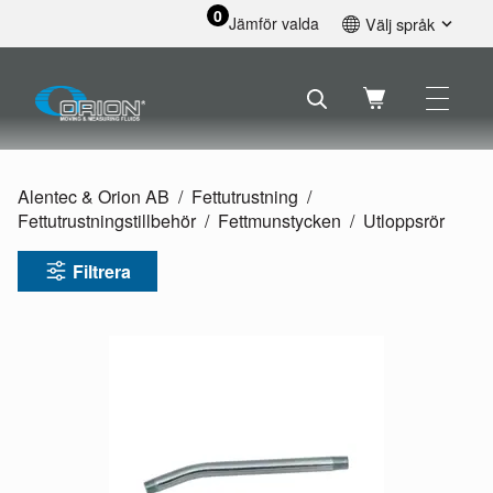
0
Jämför valda
Välj språk
English
Svenska
Français
Nederlands
Español
Alentec & Orion AB
Fettutrustning
Deutsch
Fettutrustningstillbehör
Fettmunstycken
Utloppsrör
Русский
Filtrera