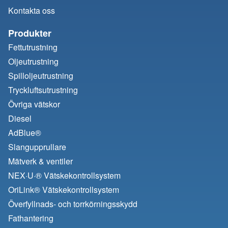
Kontakta oss
Produkter
Fettutrustning
Oljeutrustning
Spilloljeutrustning
Tryckluftsutrustning
Övriga vätskor
Diesel
AdBlue®
Slangupprullare
Mätverk & ventiler
NEX·U·® Vätskekontrollsystem
OriLink® Vätskekontrollsystem
Överfyllnads- och torrkörningsskydd
Fathantering