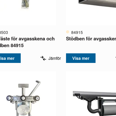
8503
84915
fäste för avgasskena och
Stödben för avgasske
dben 84915
isa mer
Jämför
Visa mer