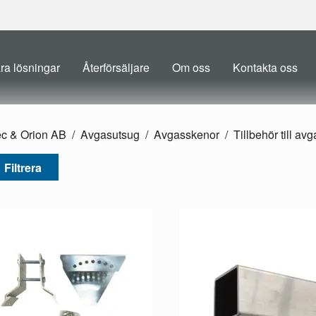
ra lösningar
Återförsäljare
Om oss
Kontakta oss
ec & Orion AB
Avgasutsug
Avgasskenor
Tillbehör till av
Filtrera