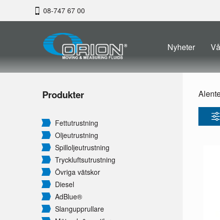
08-747 67 00
Nyheter
Vå
Produkter
Alent
Fettutrustning
Oljeutrustning
Spilloljeutrustning
Tryckluftsutrustning
Övriga vätskor
Diesel
AdBlue®
Slangupprullare