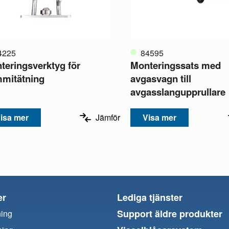
4225
84595
teringsverktyg för
Monteringssats med
mitätning
avgasvagn till
avgasslangupprullare
isa mer
Jämför
Visa mer
er
Lediga tjänster
Support äldre produkter
ning