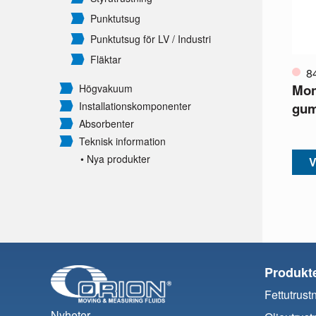
Punktutsug
Punktutsug för LV /
Industri
Fläktar
8
Mon
Högvakuum
gum
Installationskomponenter
Absorbenter
Teknisk information
• Nya produkter
V
Produkt
Fettutrust
Nyheter