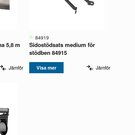
84919
na 5,8 m
Sidostödsats medium för
stödben 84915
Jämför
Visa mer
Jämför