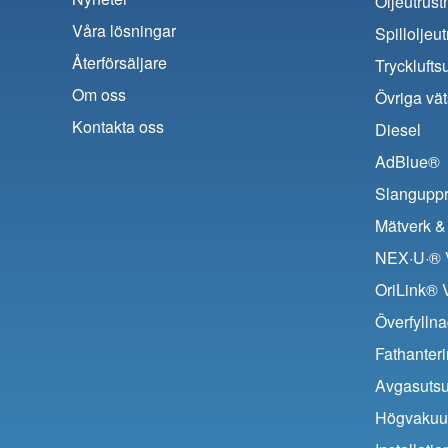
Oljeutrust
Våra lösningar
Spilloljeu
Återförsäljare
Trycklufts
Om oss
Övriga vät
Kontakta oss
Diesel
AdBlue®
Slanguppr
Mätverk & 
NEX·U·® V
OriLink® 
Överfyllna
Fathanter
Avgasuts
Högvaku