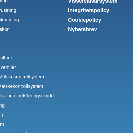
Visselblåsarsystem
ning
Integritetspolicy
trustning
Cookiepolicy
utrustning
Nyhetsbrev
skor
ullare
ventiler
ätskekontrollsystem
Vätskekontrollsystem
ds- och torrkörningsskydd
ing
ug
um