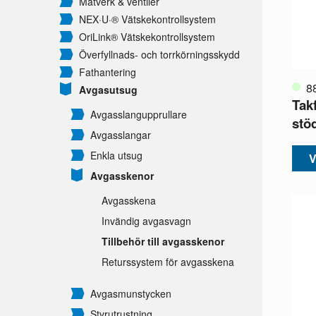
Mätverk & ventiler
NEX·U·® Vätskekontrollsystem
OriLink® Vätskekontrollsystem
Överfyllnads- och torrkörningsskydd
Fathantering
8
Avgasutsug
Tak
Avgasslangupprullare
stö
Avgasslangar
Enkla utsug
V
Avgasskenor
Avgasskena
Invändig avgasvagn
Tillbehör till avgasskenor
Returssystem för avgasskena
Avgasmunstycken
Styrutrustning