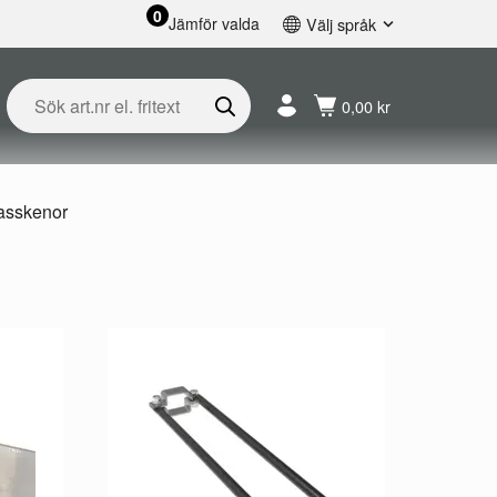
0
Jämför valda
Välj språk
English
Svenska
0,00 kr
Français
Nederlands
Español
Deutsch
gasskenor
Русский