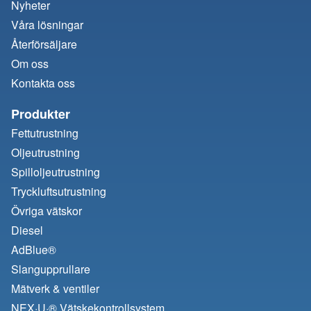
Nyheter
Våra lösningar
Återförsäljare
Om oss
Kontakta oss
Produkter
Fettutrustning
Oljeutrustning
Spilloljeutrustning
Tryckluftsutrustning
Övriga vätskor
Diesel
AdBlue®
Slangupprullare
Mätverk & ventiler
NEX·U·® Vätskekontrollsystem