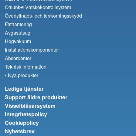
OriLink® Vätskekontrollsystem
Överfyllnads- och torrkörningsskydd
Fathantering
Avgasutsug
Högvakuum
Installationskomponenter
Absorbenter
Teknisk information
• Nya produkter
Lediga tjänster
Support äldre produkter
Visselblåsarsystem
Integritetspolicy
Cookiepolicy
Nyhetsbrev