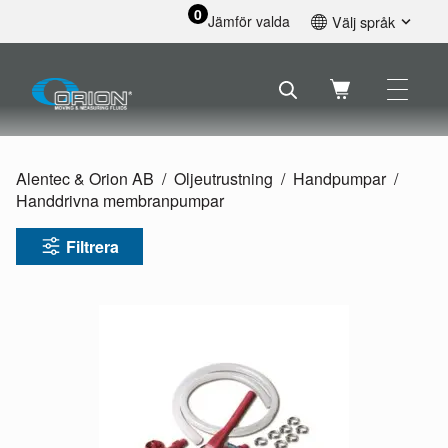
0
Jämför valda
Välj språk
English
Svenska
Français
Nederlands
Español
Alentec & Orion AB
Oljeutrustning
Handpumpar
Deutsch
Handdrivna membranpumpar
Русский
Filtrera