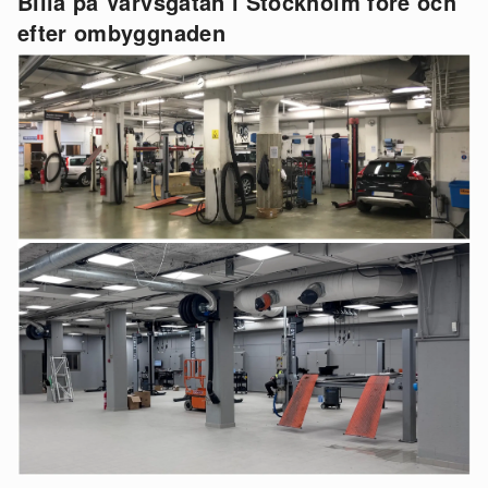
Bilia på Varvsgatan i Stockholm före och
efter ombyggnaden