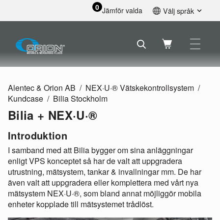
0
Jämför valda
Välj språk
English
Svenska
Français
Nederlands
Español
Alentec & Orion AB
NEX·U·® Vätskekontrollsystem
Deutsch
Kundcase
Bilia Stockholm
Русский
Bilia + NEX·U·®
Introduktion
I samband med att Bilia bygger om sina anläggningar
enligt VPS konceptet så har de valt att uppgradera
utrustning, mätsystem, tankar & invallningar mm. De har
även valt att uppgradera eller komplettera med vårt nya
mätsystem NEX·U·®, som bland annat möjliggör mobila
enheter kopplade till mätsystemet trådlöst.