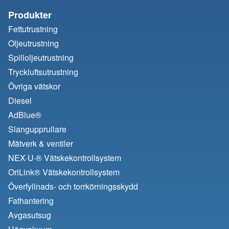
Produkter
Fettutrustning
Oljeutrustning
Spilloljeutrustning
Tryckluftsutrustning
Övriga vätskor
Diesel
AdBlue®
Slangupprullare
Mätverk & ventiler
NEX·U·® Vätskekontrollsystem
OriLink® Vätskekontrollsystem
Överfyllnads- och torrkörningsskydd
Fathantering
Avgasutsug