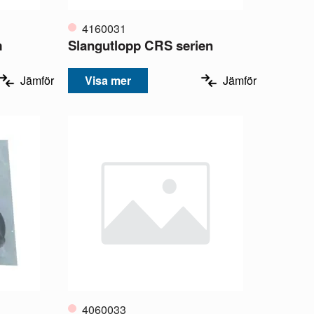
4160031
m
Slangutlopp CRS serien
Jämför
Visa mer
Jämför
4060033