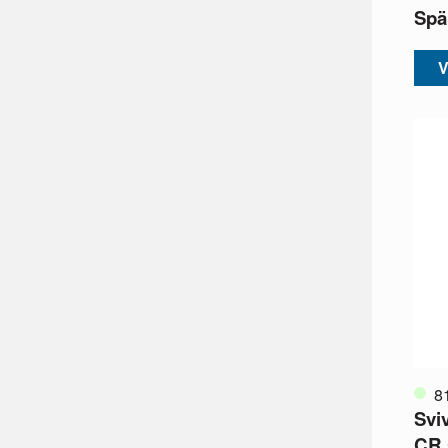
Spä
V
8
Sviv
CR,