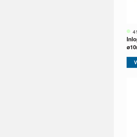
4
Inl
ø10
V