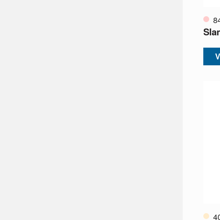
8
Sla
V
4