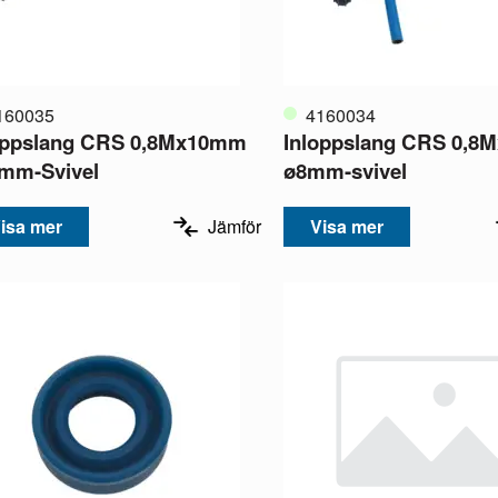
160035
4160034
oppslang CRS 0,8Mx10mm
Inloppslang CRS 0,
mm-Svivel
ø8mm-svivel
isa mer
Jämför
Visa mer