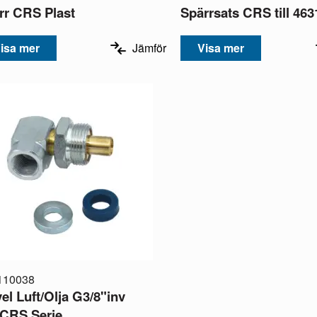
rr CRS Plast
Spärrsats CRS till 463
isa mer
Jämför
Visa mer
110038
el Luft/Olja G3/8"inv
CRS Serie