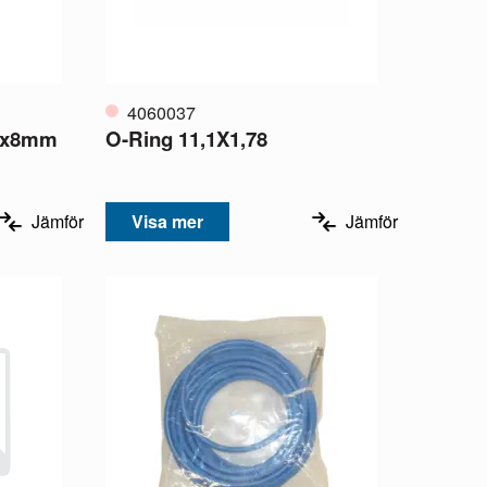
4060037
8Mx8mm
O-Ring 11,1X1,78
Jämför
Visa mer
Jämför