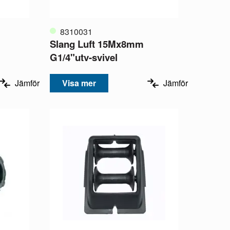
8310031
Slang Luft 15Mx8mm
G1/4"utv-svivel
Jämför
Visa mer
Jämför