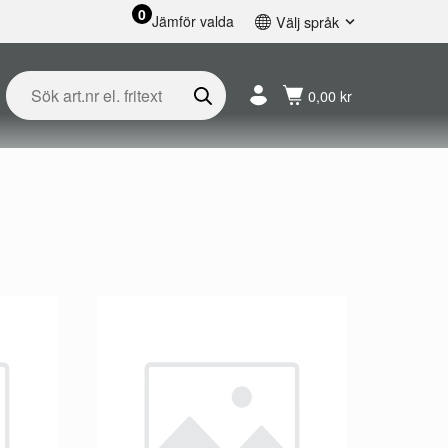
0
Jämför valda
Välj språk
English
Svenska
0,00 kr
Français
Nederlands
Español
Deutsch
Русский