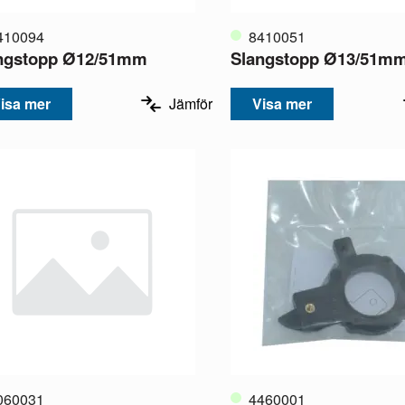
410094
8410051
ngstopp Ø12/51mm
Slangstopp Ø13/51m
isa mer
Jämför
Visa mer
060031
4460001