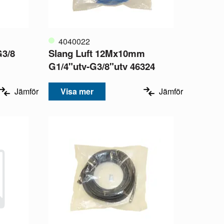
4040022
G3/8
Slang Luft 12Mx10mm
G1/4"utv-G3/8"utv 46324
Jämför
Visa mer
Jämför