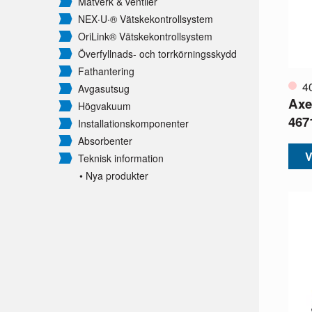
Mätverk & ventiler
NEX·U·® Vätskekontrollsystem
OriLink® Vätskekontrollsystem
Överfyllnads- och torrkörningsskydd
Fathantering
4
Avgasutsug
Axe
Högvakuum
467
Installationskomponenter
Absorbenter
V
Teknisk information
• Nya produkter