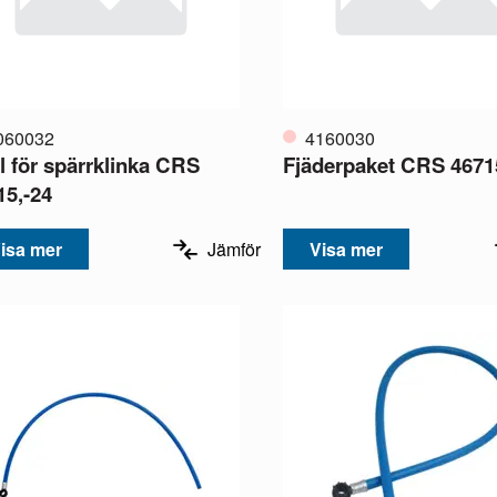
060032
4160030
l för spärrklinka CRS
Fjäderpaket CRS 4671
15,-24
isa mer
Jämför
Visa mer