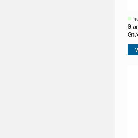
4
Sla
G1/
V