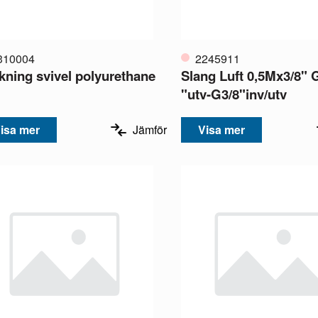
310004
2245911
kning svivel polyurethane
Slang Luft 0,5Mx3/8" 
"utv-G3/8"inv/utv
isa mer
Jämför
Visa mer