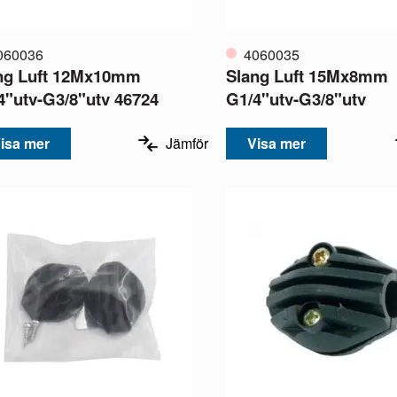
060036
4060035
ng Luft 12Mx10mm
Slang Luft 15Mx8mm
4"utv-G3/8"utv 46724
G1/4"utv-G3/8"utv
isa mer
Jämför
Visa mer