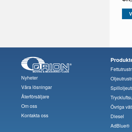
V
Produkt
Fettutrust
Nyheter
Oljeutrust
Våra lösningar
Spilloljeu
Återförsäljare
Trycklufts
Om oss
Övriga vät
Kontakta oss
Diesel
AdBlue®