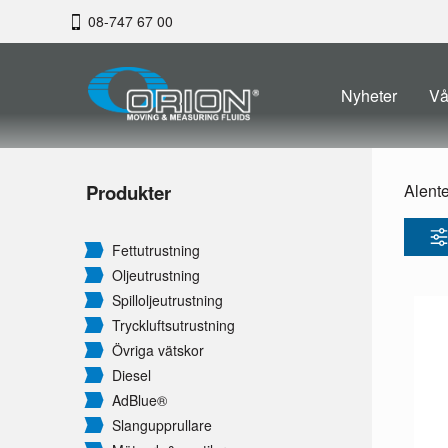
08-747 67 00
Nyheter
Vå
Produkter
Alent
Fettutrustning
Oljeutrustning
Spilloljeutrustning
Tryckluftsutrustning
Övriga vätskor
Diesel
AdBlue®
Slangupprullare